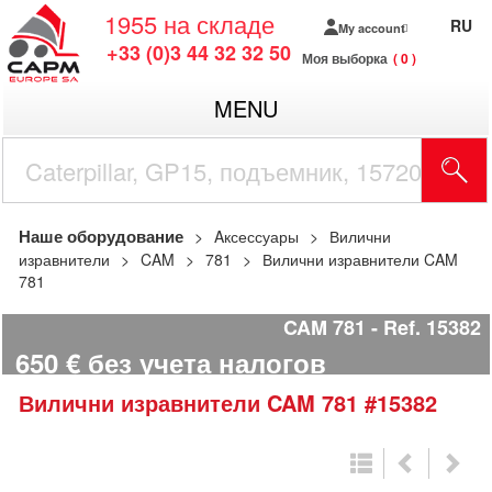
1955
на складе
RU
My account
+33 (0)3 44 32 32 50
Моя выборка
0
MENU
Наше оборудование
Aксессуары
Вилични
изравнители
CAM
781
Вилични изравнители CAM
781
CAM 781
Ref.
15382
650
€
без учета налогов
Вилични изравнители
CAM
781
#15382