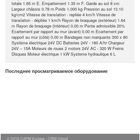
totale 1.65 m E. Empattement 1.35 m F. Garde au sol 8 cm
Largeur châssis 0.78 m Poids 1,000 kg Pression au sol 13.10
kg/cm2 Vitesse de translation - repliée 4 km/h Vitesse de
translation - dépliée 1 km/h Rayon de braquage (extérieur) 1.64
m Rayon de braquage (intérieur) 0.00 m Pente admissible 20%
Ecartement par rapport au mur (avant) 0.00 m Ecartement par
rapport au mur (côté) 0.00 m Bandages non marquants 300 x 80
Système électrique 24V DC Batteries 24V - 180 A/hr Chargeur
24V – 15A Moteurs de roues 2 motors 24V AC - 320 W Freins
Disques Moteur électrique 1 kW Systeme hydraulique 6 L
Последнее просматриваемое оборудование
© 2016 CAPM Europe
CRM Cloud