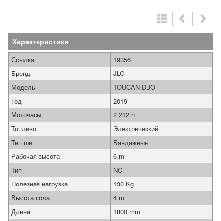
Характеристики
Ссылка
19356
Бренд
JLG
Модель
TOUCAN DUO
Год
2019
Моточасы
2 212 h
Топливо
Электрический
Тип ши
Бандажные
Рабочая высота
6 m
Тип
NC
Полезная нагрузка
130 Kg
Высота пола
4 m
Длина
1800 mm